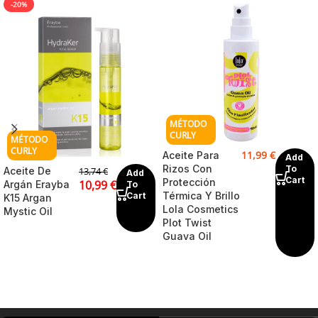
-20%
11,99
€
Aceite Para
Add
Rizos Con
To
Aceite De
13,74
€
Add
Cart
Protección
10,99
€
Argán Erayba
To
Térmica Y Brillo
Cart
K15 Argan
Lola Cosmetics
Mystic Oil
Plot Twist
Guava Oil