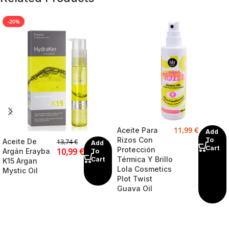
-20%
11,99
€
Aceite Para
Add
Rizos Con
To
Aceite De
13,74
€
Add
Cart
Protección
10,99
€
Argán Erayba
To
Térmica Y Brillo
Cart
K15 Argan
Lola Cosmetics
Mystic Oil
Plot Twist
Guava Oil