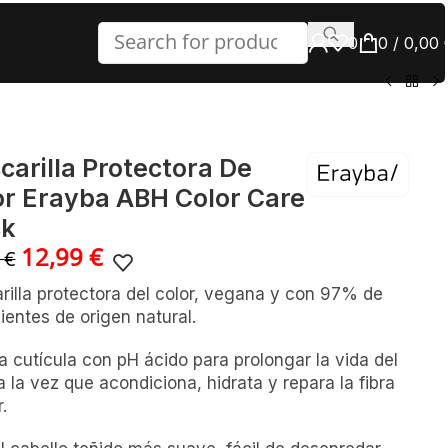
0
0
/
0,00
carilla Protectora De
or Erayba ABH Color Care
k
12,99
€
4
€
rilla protectora del color, vegana y con 97% de
ientes de origen natural.
la cutícula con pH ácido para prolongar la vida del
 a la vez que acondiciona, hidrata y repara la fibra
r.