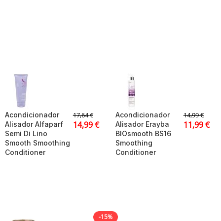
Acondicionador
Acondicionador
17,64
€
14,99
€
14,99
€
11,99
€
Alisador Alfaparf
Alisador Erayba
Semi Di Lino
BIOsmooth BS16
Smooth Smoothing
Smoothing
Conditioner
Conditioner
-15%