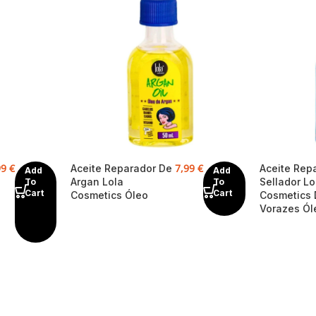
99
€
7,99
€
Aceite Reparador De
Aceite Rep
Add
Add
Argan Lola
Sellador Lo
To
To
Cart
Cart
Cosmetics Óleo
Cosmetics
Vorazes Ól