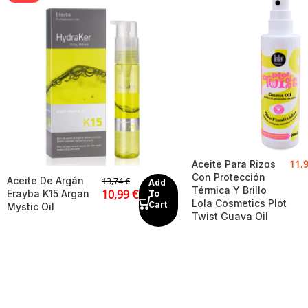
11,
Aceite Para Rizos
Con Protección
Aceite De Argán
13,74
€
Add
Térmica Y Brillo
10,99
€
Erayba K15 Argan
To
Lola Cosmetics Plot
Cart
Mystic Oil
Twist Guava Oil