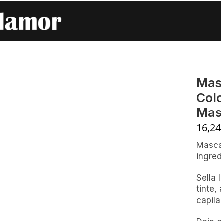
 ABH Color Care Mask
Mas
Col
Mas
16,2
Masca
ingred
Sella 
tinte,
capila