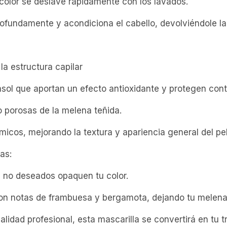
color se deslave rápidamente con los lavados.
ofundamente y acondiciona el cabello, devolviéndole la 
la estructura capilar
rasol que aportan un efecto antioxidante y protegen con
o porosas de la melena teñida.
micos, mejorando la textura y apariencia general del pel
as:
s no deseados opaquen tu color.
on notas de frambuesa y bergamota, dejando tu melena d
lidad profesional, esta mascarilla se convertirá en tu t