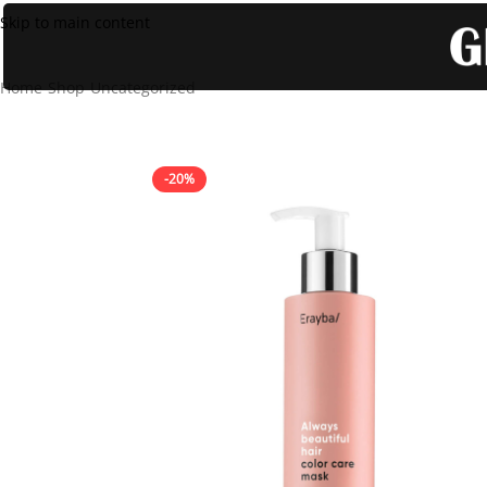
Skip to main content
Home
Shop
Uncategorized
Mascarilla Protectora De Color Erayba
-20%