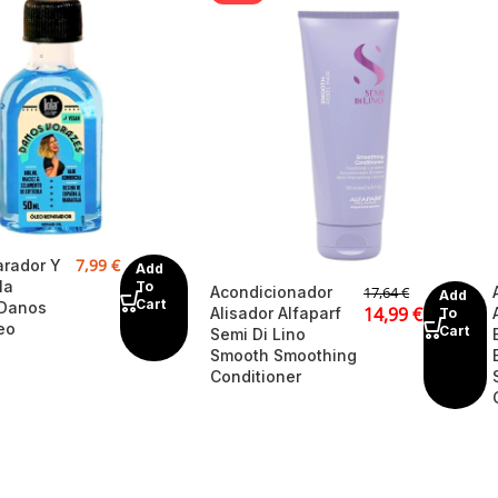
7,99
€
arador Y
Add
la
To
Acondicionador
17,64
€
Add
Cart
 Danos
14,99
€
Alisador Alfaparf
To
eo
Cart
Semi Di Lino
Smooth Smoothing
Conditioner