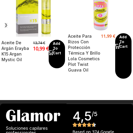
11,99
€
Aceite Para
Add
Rizos Con
To
Aceite De
13,74
€
Add
Cart
Protección
10,99
€
Argán Erayba
To
Térmica Y Brillo
Cart
K15 Argan
Lola Cosmetics
Mystic Oil
Plot Twist
Guava Oil
4,5
/5
Soluciones capilares
Based on 374 Google
professionales.