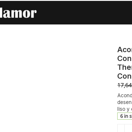
Keratina Alfaparf Keratin Therapy Lisse Design Maintenance Cond
Aco
Con
The
Con
17,6
Acondi
desenr
liso y 
6 in 