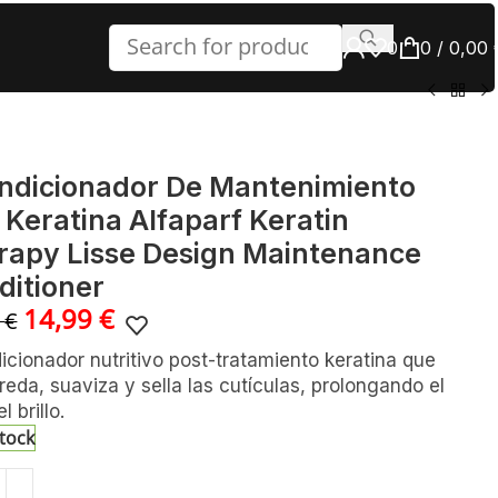
0
0
/
0,00
itioner
ndicionador De Mantenimiento
 Keratina Alfaparf Keratin
rapy Lisse Design Maintenance
ditioner
14,99
€
4
€
cionador nutritivo post-tratamiento keratina que
eda, suaviza y sella las cutículas, prolongando el
el brillo.
stock