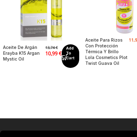
11,
Aceite Para Rizos
Con Protección
Aceite De Argán
13,74
€
Add
Térmica Y Brillo
10,99
€
Erayba K15 Argan
To
Lola Cosmetics Plot
Cart
Mystic Oil
Twist Guava Oil