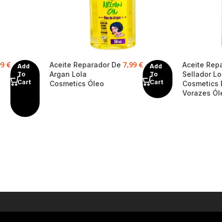
99
€
7,99
€
Aceite Reparador De
Aceite Rep
Add
Add
Argan Lola
Sellador Lo
To
To
Cart
Cart
Cosmetics Óleo
Cosmetics
Vorazes Ól