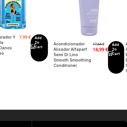
7,99
€
arador Y
Add
la
To
Acondicionador
17,64
€
Add
Cart
 Danos
14,99
€
Alisador Alfaparf
To
eo
Cart
Semi Di Lino
Smooth Smoothing
Conditioner