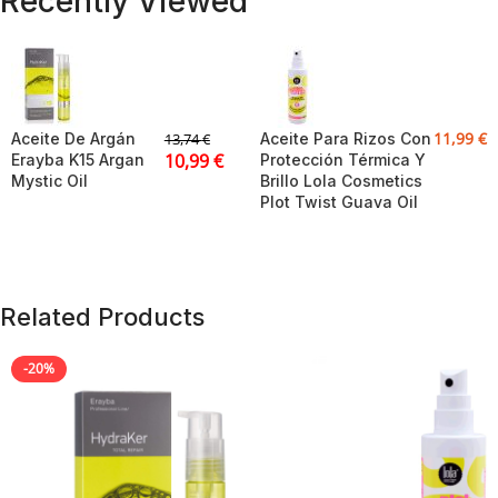
Recently Viewed
11,99
€
Aceite De Argán
Aceite Para Rizos Con
13,74
€
10,99
€
Erayba K15 Argan
Protección Térmica Y
Mystic Oil
Brillo Lola Cosmetics
Plot Twist Guava Oil
Related Products
-20%