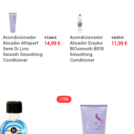
Acondicionador
Acondicionador
17,64
€
14,99
€
14,99
€
11,99
€
Alisador Alfaparf
Alisador Erayba
Semi Di Lino
BIOsmooth BS16
Smooth Smoothing
Smoothing
Conditioner
Conditioner
-15%