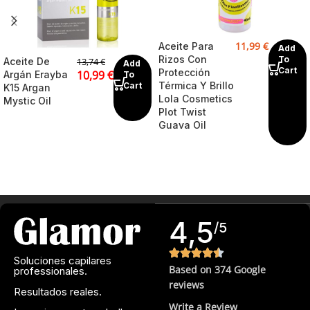
11,99
€
Aceite Para
Add
Rizos Con
To
Aceite De
13,74
€
Add
Cart
Protección
10,99
€
Argán Erayba
To
Térmica Y Brillo
Cart
K15 Argan
Lola Cosmetics
Mystic Oil
Plot Twist
Guava Oil
4,5
/5
Soluciones capilares
Based on 374 Google
professionales.
reviews
Resultados reales.
Write a Review