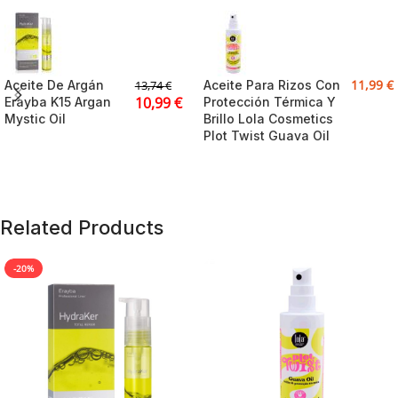
11,99
€
Aceite De Argán
Aceite Para Rizos Con
13,74
€
10,99
€
Erayba K15 Argan
Protección Térmica Y
Mystic Oil
Brillo Lola Cosmetics
Plot Twist Guava Oil
Related Products
-20%