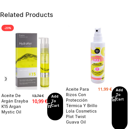
Related Products
-20%
11,99
€
Aceite Para
Add
Rizos Con
To
Aceite De
13,74
€
Add
Cart
Protección
10,99
€
Argán Erayba
To
Térmica Y Brillo
Cart
K15 Argan
Lola Cosmetics
Mystic Oil
Plot Twist
Guava Oil