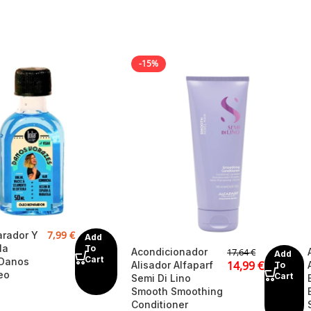
-15%
7,99
€
arador Y
Add
la
To
Acondicionador
17,64
€
Add
Cart
 Danos
14,99
€
Alisador Alfaparf
To
eo
Cart
Semi Di Lino
Smooth Smoothing
Conditioner