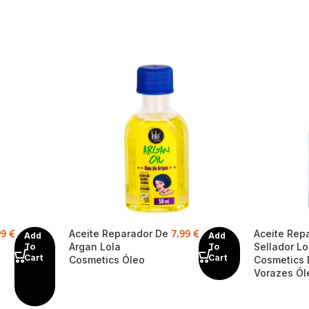
99
€
7,99
€
Aceite Reparador De
Aceite Rep
Add
Add
Argan Lola
Sellador Lo
To
To
Cart
Cart
Cosmetics Óleo
Cosmetics
Vorazes Ól