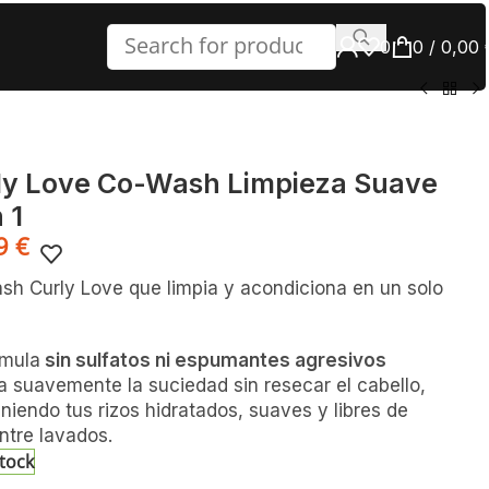
0
0
/
0,00
ly Love Co-Wash Limpieza Suave
 1
99
€
sh Curly Love que limpia y acondiciona en un solo
rmula
sin sulfatos ni espumantes agresivos
a suavemente la suciedad sin resecar el cabello,
iendo tus rizos hidratados, suaves y libres de
entre lavados.
stock