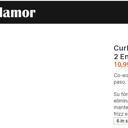
uave 2 En 1
Cur
2 En
10,
Co-wa
paso.
Su fó
elimin
manten
frizz 
6 in 