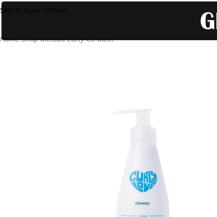
Skip to main content
Home
Shop
Método Curly
Co-wash
Curly Love Co-Wash Limpieza S