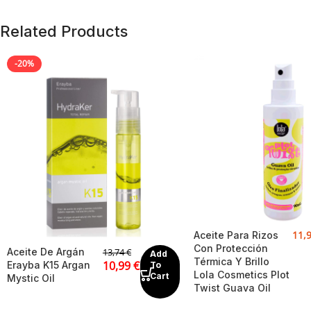
Related Products
-20%
11,
Aceite Para Rizos
Con Protección
Aceite De Argán
13,74
€
Add
Térmica Y Brillo
10,99
€
Erayba K15 Argan
To
Lola Cosmetics Plot
Cart
Mystic Oil
Twist Guava Oil