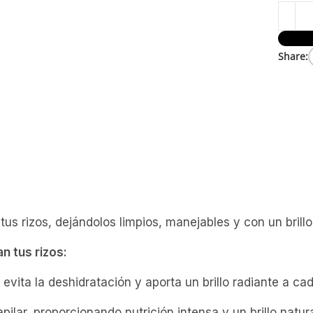
Share:
us rizos, dejándolos limpios, manejables y con un brillo
n tus rizos:
evita la deshidratación y aporta un brillo radiante a cad
ilar, proporcionando nutrición intensa y un brillo natura