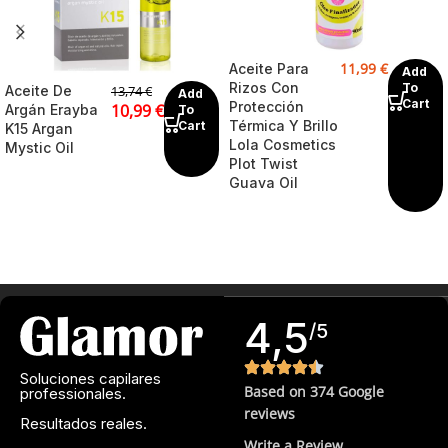
11,99
€
Aceite Para
Add
Rizos Con
To
Aceite De
13,74
€
Add
Cart
Protección
10,99
€
Argán Erayba
To
Térmica Y Brillo
Cart
K15 Argan
Lola Cosmetics
Mystic Oil
Plot Twist
Guava Oil
4,5
/5
Soluciones capilares
Based on 374 Google
professionales.
reviews
Resultados reales.
Write a Review