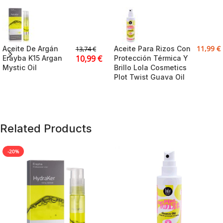
11,99
€
Aceite De Argán
Aceite Para Rizos Con
13,74
€
10,99
€
Erayba K15 Argan
Protección Térmica Y
Mystic Oil
Brillo Lola Cosmetics
Plot Twist Guava Oil
Related Products
-20%