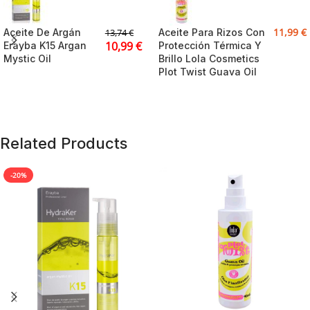
11,99
€
Aceite De Argán
Aceite Para Rizos Con
13,74
€
10,99
€
Erayba K15 Argan
Protección Térmica Y
Mystic Oil
Brillo Lola Cosmetics
Plot Twist Guava Oil
Related Products
-20%