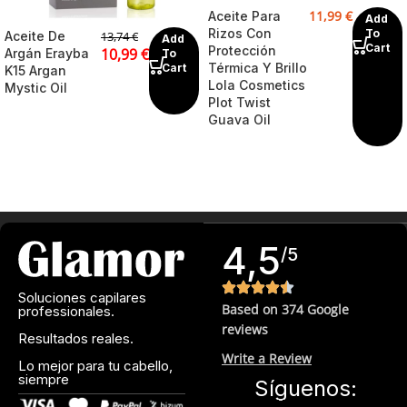
11,99
€
Aceite Para
Add
Rizos Con
To
Aceite De
13,74
€
Add
Cart
Protección
10,99
€
Argán Erayba
To
Térmica Y Brillo
Cart
K15 Argan
Lola Cosmetics
Mystic Oil
Plot Twist
Guava Oil
4,5
/5
Soluciones capilares
Based on 374 Google
professionales.
reviews
Resultados reales.
Write a Review
Lo mejor para tu cabello,
siempre
Síguenos: