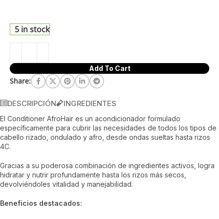
deja los rizos suaves, definidos y sin puntas abiertas,
ayudando a controlar el volumen y el frizz desde.
5 in stock
Add To Cart
Share:
DESCRIPCIÓN
INGREDIENTES
El Conditioner AfroHair es un acondicionador formulado
específicamente para cubrir las necesidades de todos los tipos de
cabello rizado, ondulado y afro, desde ondas sueltas hasta rizos
4C.
Gracias a su poderosa combinación de ingredientes activos, logra
hidratar y nutrir profundamente hasta los rizos más secos,
devolviéndoles vitalidad y manejabilidad.
Beneficios destacados: