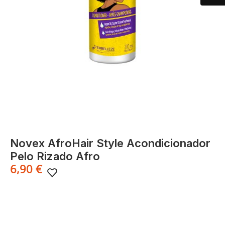
Novex AfroHair Style Acondicionador
Pelo Rizado Afro
6,90
€
Acondicionador cremoso y ultra-hidratante para cabellos
rizados y afros, enriquecido con aceite de argán, aceite de
ricino (resino) y provitamina B5 (D-Panthenol). Desenreda
con facilidad, proporciona hidratación profunda y brillo,