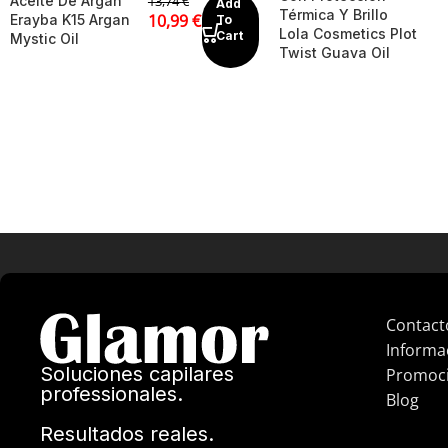
Aceite De Argán
13,74
€
Add
Térmica Y Brillo
10,99
€
Erayba K15 Argan
To
Lola Cosmetics Plot
Cart
Mystic Oil
Twist Guava Oil
Contact
Informa
Soluciones capilares
Promoc
professionales.
Blog
Resultados reales.