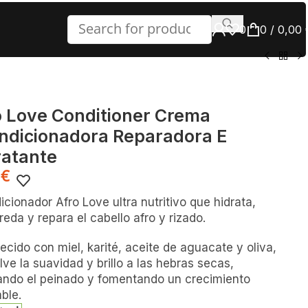
0
0
/
0,00
o Love Conditioner Crema
ndicionadora Reparadora E
ratante
9
€
cionador Afro Love ultra nutritivo que hidrata,
eda y repara el cabello afro y rizado.
ecido con miel, karité, aceite de aguacate y oliva,
ve la suavidad y brillo a las hebras secas,
itando el peinado y fomentando un crecimiento
ble.