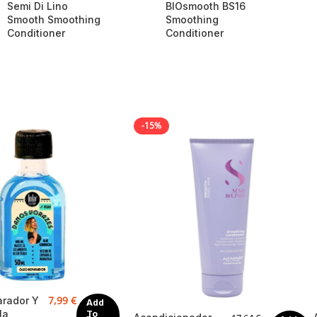
Semi Di Lino
BIOsmooth BS16
Smooth Smoothing
Smoothing
Conditioner
Conditioner
-15%
7,99
€
arador Y
Add
la
To