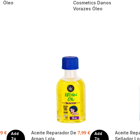
Óleo
Cosmetics Danos
Vorazes Óleo
99
€
7,99
€
Aceite Reparador De
Aceite Rep
Add
Add
Argan Lola
Sellador Lo
To
To