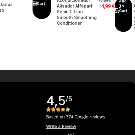
Acondicionador
17,64
€
Add
Cart
 Danos
14,99
€
Alisador Alfaparf
To
eo
Cart
Semi Di Lino
Smooth Smoothing
Conditioner
4,5
/5
Based on 374 Google reviews
Write a Review