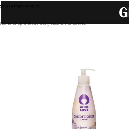
Skip to main content
Home
Shop
Método Curly
Acondicionadores
Afro Love Conditione