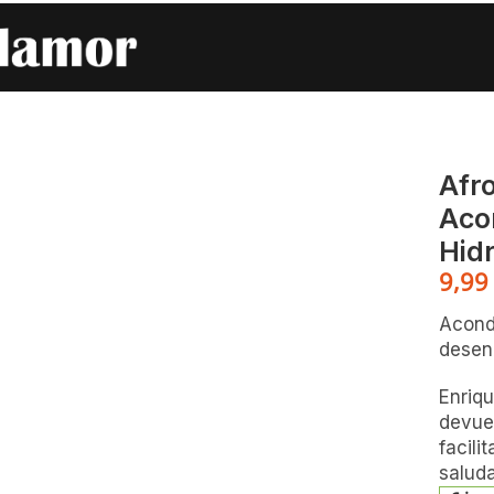
r Crema Acondicionadora Reparadora E Hidratante
Afr
Aco
Hid
9,9
Acondi
desenr
Enriqu
devuel
facil
saluda