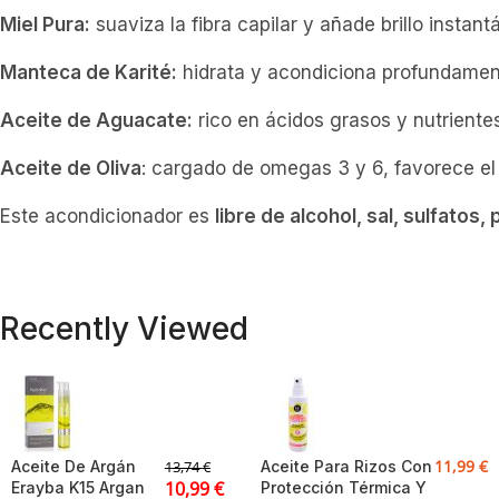
Miel Pura:
suaviza la fibra capilar y añade brillo instant
Manteca de Karité:
hidrata y acondiciona profundament
Aceite de Aguacate:
rico en ácidos grasos y nutriente
Aceite de Oliva
: cargado de omegas 3 y 6, favorece el c
Este acondicionador es
libre de alcohol, sal, sulfatos
Recently Viewed
11,99
€
Aceite De Argán
Aceite Para Rizos Con
13,74
€
10,99
€
Erayba K15 Argan
Protección Térmica Y