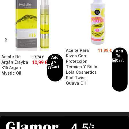
11,99
€
Aceite Para
Add
Rizos Con
To
Aceite De
13,74
€
Add
Cart
Protección
10,99
€
Argán Erayba
To
Térmica Y Brillo
Cart
K15 Argan
Lola Cosmetics
Mystic Oil
Plot Twist
Guava Oil
4,5
/5